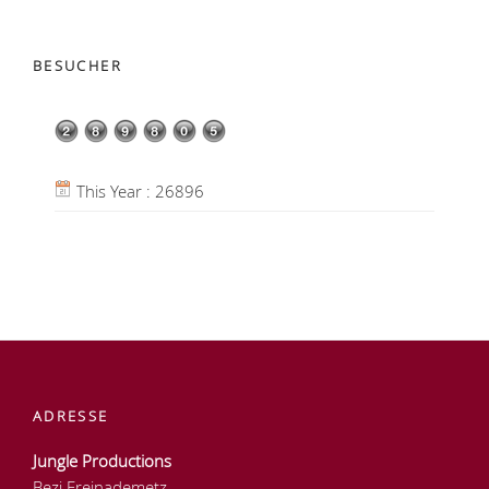
BESUCHER
This Year : 26896
ADRESSE
Jungle Productions
Bezi Freinademetz