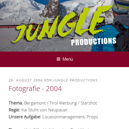
Zum
Inhalt
springen
JUNGLE PRODUCTIONS - FILM-
We do it in the mountains ....
UND SERVICE PRODUCTION -
Menü
INNSBRUCK - TYROL
VERÖFFENTLICHT
28. AUGUST 2004
VON
JUNGLE PRODUCTIONS
AM
Fotografie - 2004
Thema:
Bergamont / Tirol Werbung / Starshot
Regie:
Kai Stuht von Neupauer
Unsere Aufgabe:
Locationmanagement, Props