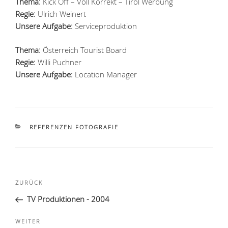
Thema:
Kick Off – Voll Korrekt – Tirol Werbung
Regie:
Ulrich Weinert
Unsere Aufgabe:
Serviceproduktion
Thema:
Österreich Tourist Board
Regie:
Willi Puchner
Unsere Aufgabe:
Location Manager
KATEGORIEN
REFERENZEN FOTOGRAFIE
Beitragsnavigation
Vorheriger
ZURÜCK
Beitrag
TV Produktionen - 2004
Nächster
WEITER